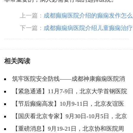
上一篇：
成都癫痫医院介绍的癫痫发作怎么
办
下一篇：
成都癫痫病医院介绍儿童癫痫治疗
相关阅读
筑牢医院安全防线——成都神康癫痫医院消
防安全培训纪实
【紧急通通】11月7-9日，北京大学首钢医院
神经内科胡颖教授亲临成都会诊，破解癫痫疑难
【节后癫痫高发】10月9-11日，北京友谊医
院陈葵博士免费会诊+治疗援助，破解癫痫难
【国庆看北京专家】9月30日-10月5日，北京
题！
天坛&首钢医院两大专家蓉城亲诊+癫痫大额救
【重磅消息】9月19-21日，北京协和医院周