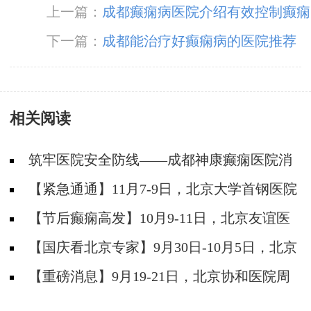
上一篇：
成都癫痫病医院介绍有效控制癫痫
方法
下一篇：
成都能治疗好癫痫病的医院推荐
相关阅读
筑牢医院安全防线——成都神康癫痫医院消
防安全培训纪实
【紧急通通】11月7-9日，北京大学首钢医院
神经内科胡颖教授亲临成都会诊，破解癫痫疑难
【节后癫痫高发】10月9-11日，北京友谊医
院陈葵博士免费会诊+治疗援助，破解癫痫难
【国庆看北京专家】9月30日-10月5日，北京
题！
天坛&首钢医院两大专家蓉城亲诊+癫痫大额救
【重磅消息】9月19-21日，北京协和医院周
助，速约！
祥琴教授成都领衔会诊，共筑全年龄段抗癫防