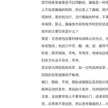
望尽快恢复健康是可以理解的。癫痫是一种
人不知道癫痫的病因，所以患上了癫痫。因
现病情，更好的治疗。治疗癫痫的时候，不
有保障。那么，癫痫发作前和发作时的症状
发作的主要症状是什么？
视觉：五色相包括看到移动或静止的光点、
味觉预兆：包括口中苦、酸、咸、甜、腻等
听觉：两耳嗡嗡、耳鸣、耳鸣等。情绪包括
到东方社会不存在，等等。
其症状为局部肌肉痉挛，如一过性肌肉痉挛
四肢的短暂抽搐或不敏感。
侧口、眼睑、手指、脚趾或侧面以及四肢出
精神运动性发作。类似的小发作，但持续时
无策。这就要求病人不要单独出门，或者采
现，后果将不堪设想。所以患有癫痫的人，