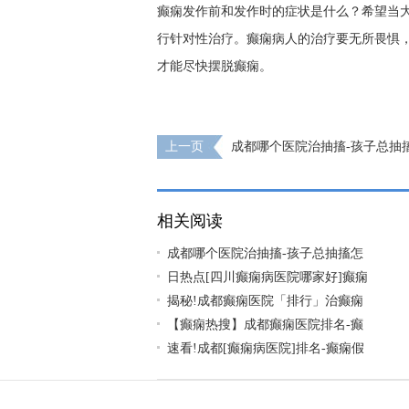
癫痫发作前和发作时的症状是什么？希望当
行针对性治疗。癫痫病人的治疗要无所畏惧
才能尽快摆脱癫痫。
上一页
成都哪个医院治抽搐-孩子总抽
好？
相关阅读
成都哪个医院治抽搐-孩子总抽搐怎
日热点[四川癫痫病医院哪家好]癫痫
揭秘!成都癫痫医院「排行」治癫痫
【癫痫热搜】成都癫痫医院排名-癫
速看!成都[癫痫病医院]排名-癫痫假