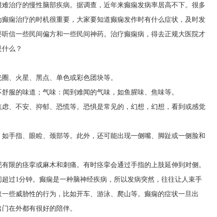
很难治疗的慢性脑部疾病。据调查，近年来癫痫发病率居高不下。很多
为癫痫治疗的时机很重要，大家要知道癫痫发作时有什么症状，及时发
要听信一些民间偏方和一些民间神药。治疗癫痫病，得去正规大医院才
是什么？
光圈、火星、黑点、单色或彩色团块等。
不舒服的味道；气味：闻到难闻的气味，如鱼腥味、焦味等。
焦虑、不安、抑郁、恐慌等。恐惧是常见的，幻想，幻想，看到或感觉
，如手指、眼睑、颈部等。此外，还可能出现一侧嘴、脚趾或一侧脸和
现有限的痉挛或麻木和刺痛。有时痉挛会通过手指的上肢延伸到对侧。
间超过1分钟。癫痫是一种脑神经疾病，所以发病突然，往往让人束手
取一些威胁性的行为，比如开车、游泳、爬山等。癫痫的症状一旦出
出门在外都有很好的陪伴。