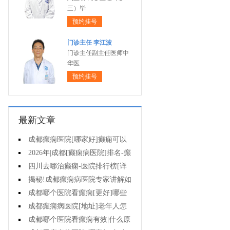
三）毕
预约挂号
门诊主任 李江波
门诊主任副主任医师中
华医
预约挂号
最新文章
成都癫痫医院[哪家好]癫痫可以
治的吗?
2026年|成都[癫痫病医院]排名-癫
痫专业的治疗方法都有什么?
四川去哪治癫痫-医院排行榜[详
细排名]在四川治疗癫痫病要多少
揭秘!成都癫痫病医院专家讲解如
钱?
何降低孩子癫痫病的发作次数?
成都哪个医院看癫痫[更好]哪些
因素与癫痫发作的治疗费用有关?
成都癫痫病医院[地址]老年人怎
样防止羊角风发生?
成都哪个医院看癫痫有效|什么原