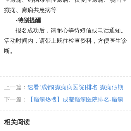
癫痫、癫痫共患病等
·特别提醒
报名成功后，请耐心等待短信或电话通知。
活动时间内，请带上既往检查资料，方便医生诊
断。
上一篇：
速看!成都[癫痫病医院]排名-癫痫假期
护理要注意什么？
下一篇：
【癫痫热搜】成都癫痫医院排名-癫痫
是可以治疗好的吗？
相关阅读