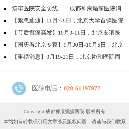
筑牢医院安全防线——成都神康癫痫医院消
防安全培训纪实
【紧急通通】11月7-9日，北京大学首钢医院
神经内科胡颖教授亲临成都会诊，破解癫痫疑难
【节后癫痫高发】10月9-11日，北京友谊医
院陈葵博士免费会诊+治疗援助，破解癫痫难
【国庆看北京专家】9月30日-10月5日，北京
题！
天坛&首钢医院两大专家蓉城亲诊+癫痫大额救
【重磅消息】9月19-21日，北京协和医院周
助，速约！
祥琴教授成都领衔会诊，共筑全年龄段抗癫防
线！
医院电话：
028-61197977
Copyright 成都神康癫痫医院 版权所有
本站如有转载或引用文章涉及版权问题，请速与我们联系