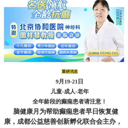
重磅消息
9
月
19
-
21
日
儿童
-成人-老年
全年龄段
的癫痫
患者请注意！
脑健康月为帮助癫痫患者早日恢复健
康，
成都公益慈善创新孵化联合会
主办，