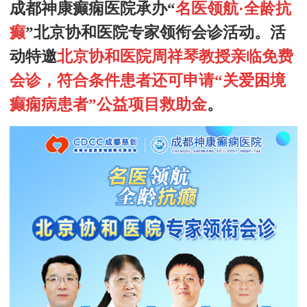
成都神康癫痫医院承办
“
名医领航
·
全龄抗
癫
”
北京
协和医院
专家领衔会诊活动
。
活
动特邀
北京协和医院
周祥琴教授
亲临免费
会诊，符合条件患者还可申请“关爱困境
癫痫病患者”公益项目救助金
。