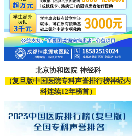
北京协和医院
-神经科
（
复旦
版中国医院
专科声誉排行榜神经内
科连续
12
年
榜首）