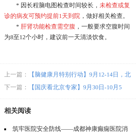
* 因长程脑电图检查时间较长，
未检查或复
诊的病友可预约
提前
1天到院
，做好相关检查。
*
肝肾功能检查需空腹
，一般要求空腹时间
为
8至12个小时，建议前一天清淡饮食。
上一篇：
【脑健康月特别行动】9月12-14日，北
京天坛医院杨涛博士免费会诊+超万元援助，护
下一篇：
【国庆看北京专家】9月30日-10月5
航全年龄段癫痫患者
日，北京天坛&首钢医院两大专家蓉城亲诊+癫
相关阅读
痫大额救助，速约！
筑牢医院安全防线——成都神康癫痫医院消