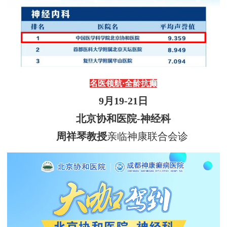
名医领航
·
全龄抗癫
9
月
19
-
21
日
北京协和医院
-神经科
周祥琴教授
亲临神康联合会诊