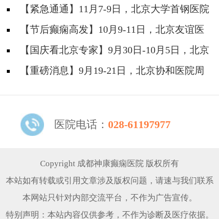
防安全培训纪实
【紧急通通】11月7-9日，北京大学首钢医院
神经内科胡颖教授亲临成都会诊，破解癫痫疑难
【节后癫痫高发】10月9-11日，北京友谊医
院陈葵博士免费会诊+治疗援助，破解癫痫难
【国庆看北京专家】9月30日-10月5日，北京
题！
天坛&首钢医院两大专家蓉城亲诊+癫痫大额救
【重磅消息】9月19-21日，北京协和医院周
助，速约！
祥琴教授成都领衔会诊，共筑全年龄段抗癫防
线！
医院电话：
028-61197977
Copyright 成都神康癫痫医院 版权所有
本站如有转载或引用文章涉及版权问题，请速与我们联系
本网站只针对内部交流平台，不作为广告宣传。
特别声明：本站内容仅供参考，不作为诊断及医疗依据。