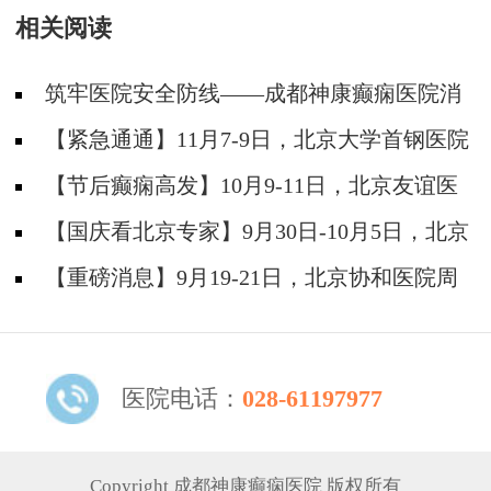
相关阅读
筑牢医院安全防线——成都神康癫痫医院消
防安全培训纪实
【紧急通通】11月7-9日，北京大学首钢医院
神经内科胡颖教授亲临成都会诊，破解癫痫疑难
【节后癫痫高发】10月9-11日，北京友谊医
院陈葵博士免费会诊+治疗援助，破解癫痫难
【国庆看北京专家】9月30日-10月5日，北京
题！
天坛&首钢医院两大专家蓉城亲诊+癫痫大额救
【重磅消息】9月19-21日，北京协和医院周
助，速约！
祥琴教授成都领衔会诊，共筑全年龄段抗癫防
线！
医院电话：
028-61197977
Copyright 成都神康癫痫医院 版权所有