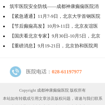
筑牢医院安全防线——成都神康癫痫医院消
防安全培训纪实
【紧急通通】11月7-9日，北京大学首钢医院
神经内科胡颖教授亲临成都会诊，破解癫痫疑难
【节后癫痫高发】10月9-11日，北京友谊医
院陈葵博士免费会诊+治疗援助，破解癫痫难
【国庆看北京专家】9月30日-10月5日，北京
题！
天坛&首钢医院两大专家蓉城亲诊+癫痫大额救
【重磅消息】9月19-21日，北京协和医院周
助，速约！
祥琴教授成都领衔会诊，共筑全年龄段抗癫防
线！
医院电话：
028-61197977
Copyright 成都神康癫痫医院 版权所有
本站如有转载或引用文章涉及版权问题，请速与我们联系