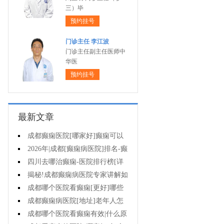
三）毕
预约挂号
门诊主任 李江波
门诊主任副主任医师中
华医
预约挂号
最新文章
成都癫痫医院[哪家好]癫痫可以
治的吗?
2026年|成都[癫痫病医院]排名-癫
痫专业的治疗方法都有什么?
四川去哪治癫痫-医院排行榜[详
细排名]在四川治疗癫痫病要多少
揭秘!成都癫痫病医院专家讲解如
钱?
何降低孩子癫痫病的发作次数?
成都哪个医院看癫痫[更好]哪些
因素与癫痫发作的治疗费用有关?
成都癫痫病医院[地址]老年人怎
样防止羊角风发生?
成都哪个医院看癫痫有效|什么原