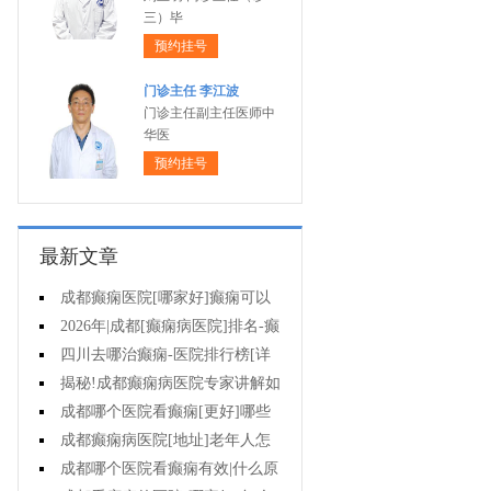
三）毕
预约挂号
门诊主任 李江波
门诊主任副主任医师中
华医
预约挂号
最新文章
成都癫痫医院[哪家好]癫痫可以
治的吗?
2026年|成都[癫痫病医院]排名-癫
痫专业的治疗方法都有什么?
四川去哪治癫痫-医院排行榜[详
细排名]在四川治疗癫痫病要多少
揭秘!成都癫痫病医院专家讲解如
钱?
何降低孩子癫痫病的发作次数?
成都哪个医院看癫痫[更好]哪些
因素与癫痫发作的治疗费用有关?
成都癫痫病医院[地址]老年人怎
样防止羊角风发生?
成都哪个医院看癫痫有效|什么原