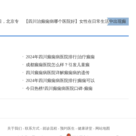
1日，北京专
【四川治癫痫病哪个医院好】女性在日常生活中出现癫
查与治疗援
痫怎么办？
下一页
2024年四川癫痫病医院排行|治疗癫痫
成都癫痫医院怎么样？引发儿童癫
四川癫痫病医院详解癫痫病的遗传
2024年四川癫痫病医院排行|癫痫可以
今日热榜!四川癫痫病医院口碑-癫痫
关于我们
-
联系方式
-
就诊流程
-
预约医生
-
健康讲堂
-
网站地图