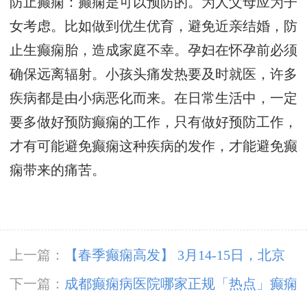
防止癫痫：癫痫是可以预防的。为人父母应为子
女考虑。比如做到优生优育，避免近亲结婚，防
止生癫痫胎，造成家庭不幸。孕妇在怀孕前必须
确保远离辐射。小孩头痛发热要及时就医，许多
疾病都是由小病恶化而来。在日常生活中，一定
要多做好预防癫痫的工作，只有做好预防工作，
才有可能避免癫痫这种疾病的发作，才能避免癫
痫带来的痛苦。
上一篇：
【春季癫痫高发】 3月14-15日，北京
三甲“博士级”大咖陈葵教授亲临成都免费会诊，
下一篇：
成都癫痫病医院哪家正规「热点」癫痫