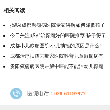
不容错过!
病人如何护理？
相关阅读
揭秘!成都癫痫病医院专家讲解如何降低孩子
癫痫病的发作次数?
今日关注|成都治癫痫好的医院推荐-孩子得了
癫痫还能不能再上学?
成都小儿癫痫医院|小儿抽搐的原因是什么?
成都治疗抽搐去哪家医院科普儿童癫痫病有
哪些危害?
贵阳癫痫病医院讲解中医能不能治幼儿癫痫
呢？
医院电话：
028-61197977