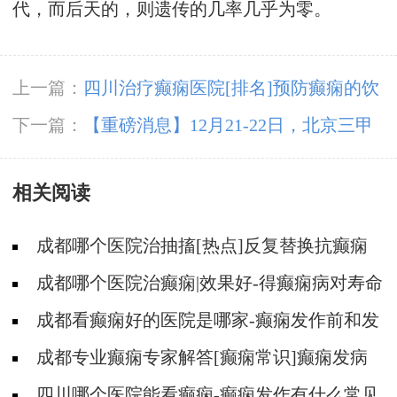
代，而后天的，则遗传的几率几乎为零。
上一篇：
四川治疗癫痫医院[排名]预防癫痫的饮
食习惯需要注意什么？
下一篇：
【重磅消息】12月21-22日，北京三甲
癫痫大咖携手0元会诊，高达12000元援助，名额
相关阅读
有限，速约!
成都哪个医院治抽搐[热点]反复替换抗癫痫
药物的危害！
成都哪个医院治癫痫|效果好-得癫痫病对寿命
有没有影响呢？
成都看癫痫好的医院是哪家-癫痫发作前和发
作时的症状是什么？
成都专业癫痫专家解答[癫痫常识]癫痫发病
有规律吗?
四川哪个医院能看癫痫-癫痫发作有什么常见