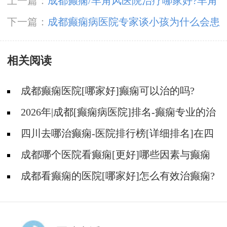
上一篇：
成都癫痫/羊角风医院治疗哪家好?羊角
风可以治好吗
下一篇：
成都癫痫病医院专家谈小孩为什么会患
上癫痫
相关阅读
成都癫痫医院[哪家好]癫痫可以治的吗?
2026年|成都[癫痫病医院]排名-癫痫专业的治
疗方法都有什么?
四川去哪治癫痫-医院排行榜[详细排名]在四
川治疗癫痫病要多少钱?
成都哪个医院看癫痫[更好]哪些因素与癫痫
发作的治疗费用有关?
成都看癫痫的医院[哪家好]怎么有效治癫痫?