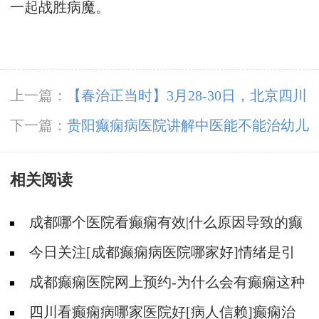
一起战胜病魔。
上一篇：
【春治正当时】‌3月28-30日，北京四川
专家免费会诊，助力癫痫患者抓住春季治疗黄金
下一篇：
贵阳癫痫病医院讲解中医能不能治幼儿
期
癫痫呢？
相关阅读
成都哪个医院看癫痫有效|什么原因导致的癫
痫?
今日关注[成都癫痫病医院哪家好]情绪是引
发癫痫的利器！
成都癫痫医院网上预约-为什么会有癫痫这种
病？
四川看癫痫病哪家医院好[病人信赖]癫痫治